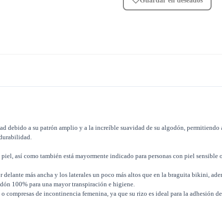
Guardar en deseados
d debido a su patrón amplio y a la increíble suavidad de su algodón, permitiendo a
durabilidad.
a piel, así como también está mayormente indicado para personas con piel sensible 
 delante más ancha y los laterales un poco más altos que en la braguita bikini, ad
godón 100% para una mayor transpiración e higiene.
 o compresas de incontinencia femenina, ya que su rizo es ideal para la adhesión de