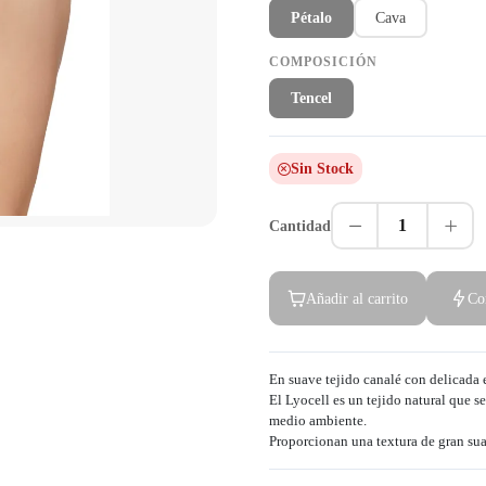
Pétalo
Cava
COMPOSICIÓN
Tencel
Sin Stock
1
Cantidad
Añadir al carrito
Co
En suave tejido canalé con delicada 
El Lyocell es un tejido natural que s
medio ambiente.
Proporcionan una textura de gran sua