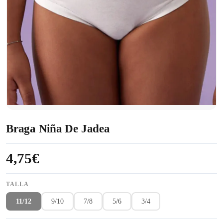
Braga Niña De Jadea
4,75€
TALLA
11/12
9/10
7/8
5/6
3/4