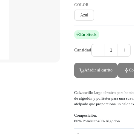
COLOR
Azul
En Stock
1
Cantidad
Añadir al carrito
Co
Calzoncillo largo térmico para hombr
de algodón y poliéster para una suav
afelpado que proporciona un calor ex
Composición:
60% Poliéster 40% Algodón