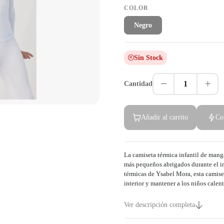
COLOR
Negro
Sin Stock
1
Cantidad
Añadir al carrito
Co
La camiseta térmica infantil de manga
más pequeños abrigados durante el i
térmicas de Ysabel Mora, esta camiset
interior y mantener a los niños calent
Ver descripción completa