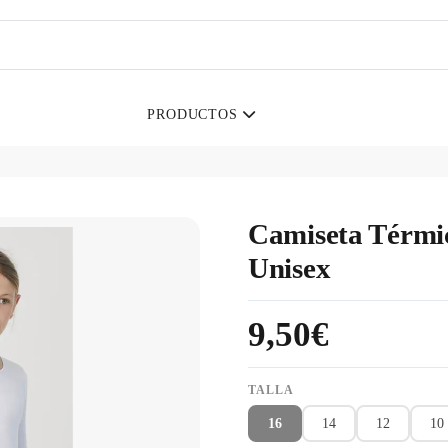
PRODUCTOS
Camiseta Térmi
Unisex
9,50€
TALLA
16
14
12
10