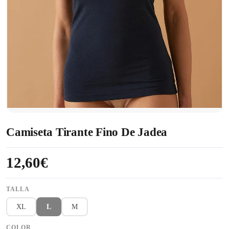
Camiseta Tirante Fino De Jadea
12,60€
TALLA
XL
L
M
COLOR