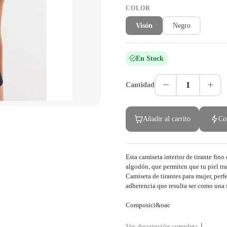
COLOR
Visón
Negro
En Stock
1
Cantidad
Añadir al carrito
Co
Esta camiseta interior de tirante fin
algodón, que permiten que tu piel tra
Camiseta de tirantes para mujer, perfe
adherencia que resulta ser como una
Composici&oac
Ver descripción completa