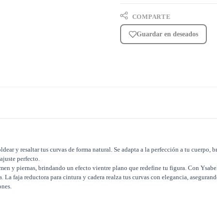
COMPARTE
Guardar en deseados
dear y resaltar tus curvas de forma natural. Se adapta a la perfección a tu cuerpo,
ajuste perfecto.
men y piernas, brindando un efecto vientre plano que redefine tu figura. Con Ysabel
a faja reductora para cintura y cadera realza tus curvas con elegancia, asegurando q
ones.