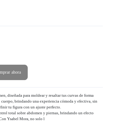
mprar ahora
men, diseñada para moldear y resaltar tus curvas de forma
tu cuerpo, brindando una experiencia cómoda y efectiva, sin
inir tu figura con un ajuste perfecto.
ntrol total sobre abdomen y piernas, brindando un efecto
 Con Ysabel Mora, no solo l