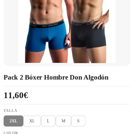
Pack 2 Bóxer Hombre Don Algodón
11,60€
TALLA
2XL
XL
L
M
S
COLOR