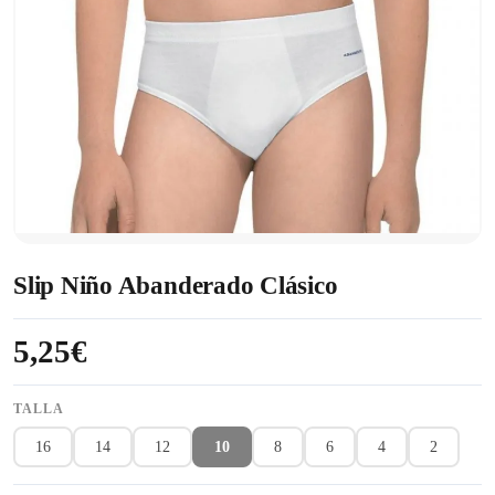
Slip Niño Abanderado Clásico
5,25€
TALLA
16
14
12
10
8
6
4
2