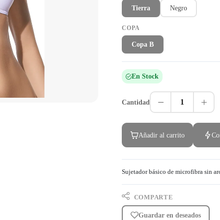
Tierra
Negro
COPA
Copa B
En Stock
1
Cantidad
Añadir al carrito
Co
Sujetador básico de microfibra sin ar
COMPARTE
Guardar en deseados