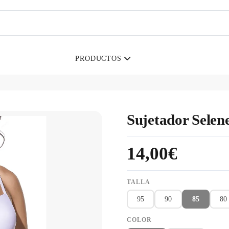
PRODUCTOS
Sujetador Selen
14,00€
TALLA
95
90
85
80
COLOR