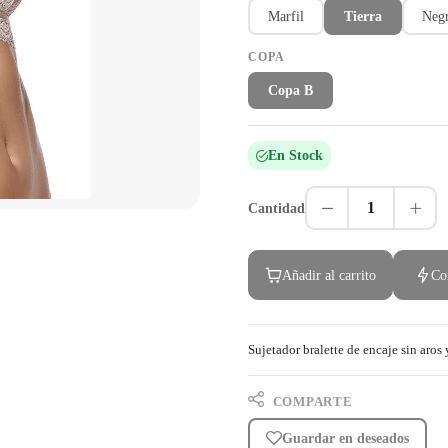
Marfil
Tierra
Neg
COPA
Copa B
En Stock
1
Cantidad
Añadir al carrito
Co
Sujetador bralette de encaje sin aros 
COMPARTE
Guardar en deseados