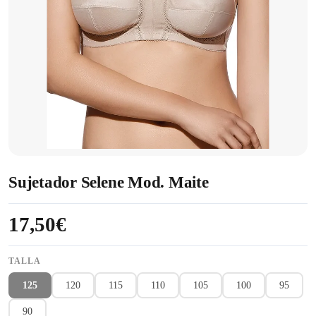
Sujetador Selene Mod. Maite
17,50€
TALLA
125
120
115
110
105
100
95
90