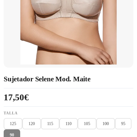
Sujetador Selene Mod. Maite
17,50€
TALLA
125
120
115
110
105
100
95
90