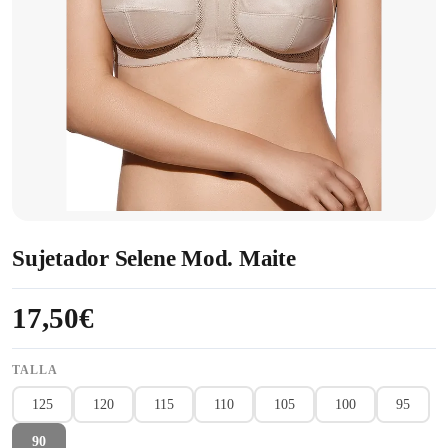
Sujetador Selene Mod. Maite
17,50€
TALLA
125
120
115
110
105
100
95
90