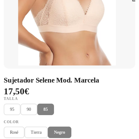
Sujetador Selene Mod. Marcela
17,50€
TALLA
95
90
85
COLOR
Rosé
Tierra
Negro