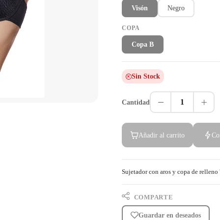
Visón
Negro
COPA
Copa B
Sin Stock
1
Cantidad
Añadir al carrito
Co
Sujetador con aros y copa de relleno '
COMPARTE
Guardar en deseados