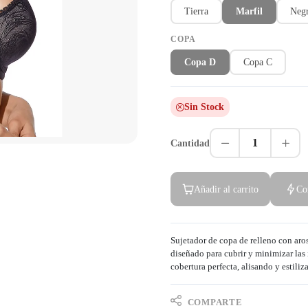
Tierra
Marfil
Neg
COPA
Copa D
Copa C
Sin Stock
1
Cantidad
Añadir al carrito
Co
Sujetador de copa de relleno con aros
diseñado para cubrir y minimizar las 
cobertura perfecta, alisando y estiliz
COMPARTE