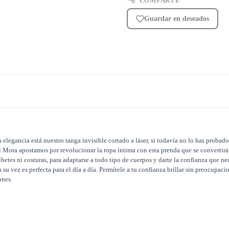
COMPARTE
Guardar en deseados
 elegancia está nuestro tanga invisible cortado a láser, si todavía no lo has probado
Mora apostamos por revolucionar la ropa íntima con esta prenda que se convertirá en
ribetes ni costuras, para adaptarse a todo tipo de cuerpos y darte la confianza que n
su vez es perfecta para el día a día. Permítele a tu confianza brillar sin preocupaci
ones.